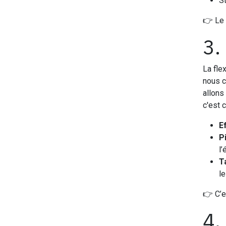
St
👉 Le 
3.
La fle
nous c
allons
c'est c
E
P
l’
T
le
👉 C’e
4.