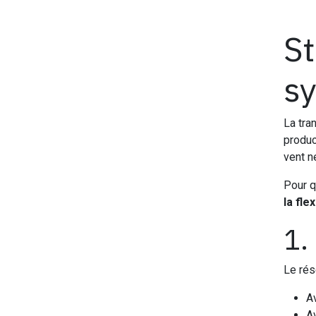
St
sy
La tra
produc
vent n
Pour q
la flex
1.
Le rés
Av
Av