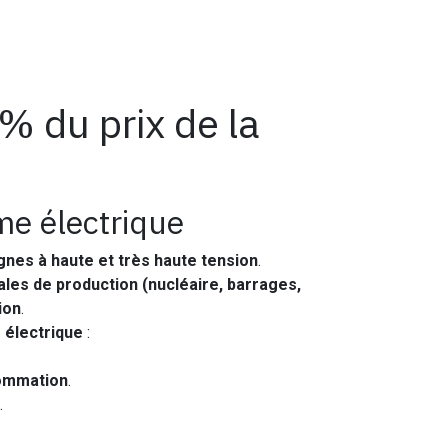
 % du prix de la
me électrique
gnes à haute et très haute tension
.
rales de production (nucléaire, barrages,
ion
.
 électrique
:
sommation
.
.