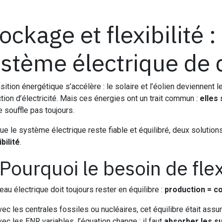
ockage et flexibilité :
stème électrique de
nsition énergétique s’accélère : le solaire et l’éolien deviennent
tion d’électricité. Mais ces énergies ont un trait commun :
elles 
e souffle pas toujours.
ue le système électrique reste fiable et équilibré, deux solution
ibilité
.
 Pourquoi le besoin de flex
eau électrique doit toujours rester en équilibre :
production = 
ec les centrales fossiles ou nucléaires, cet équilibre était assur
ec les ENR variables, l’équation change : il faut
absorber les su