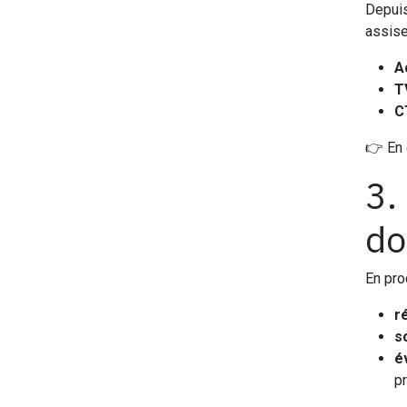
Depuis
assis
A
T
C
👉 En 
3.
do
En pro
r
s
é
pr