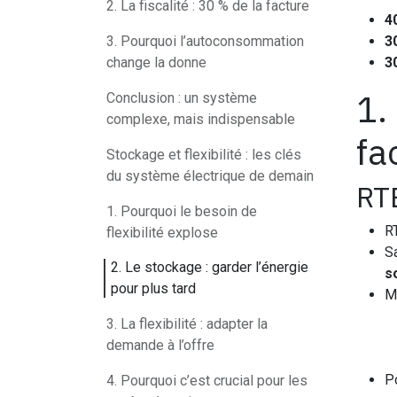
2. La fiscalité : 30 % de la facture
4
3. Pourquoi l’autoconsommation
3
change la donne
3
1.
Conclusion : un système
complexe, mais indispensable
fa
Stockage et flexibilité : les clés
du système électrique de demain
RTE
1. Pourquoi le besoin de
R
flexibilité explose
S
2. Le stockage : garder l’énergie
s
pour plus tard
M
3. La flexibilité : adapter la
demande à l’offre
Po
4. Pourquoi c’est crucial pour les