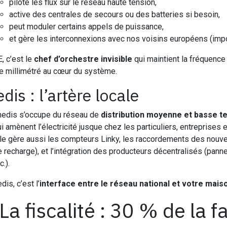
pilote les flux sur le réseau haute tension,
active des centrales de secours ou des batteries si besoin,
peut moduler certains appels de puissance,
et gère les interconnexions avec nos voisins européens (impo
, c’est le
chef d’orchestre invisible
qui maintient la fréquence
e millimétré au cœur du système.
dis : l’artère locale
nedis s’occupe du réseau de
distribution moyenne et basse t
i amènent l’électricité jusque chez les particuliers, entreprises et
lle gère aussi les compteurs Linky, les raccordements des nou
 recharge), et l’intégration des producteurs décentralisés (panne
c.).
is, c’est l’
interface entre le réseau national et votre mais
 La fiscalité : 30 % de la f