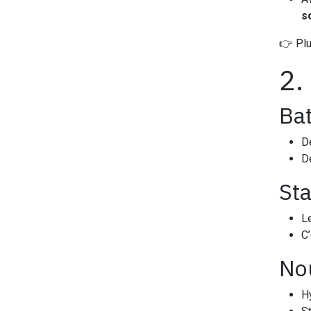
s
👉 Plu
2.
Bat
D
D
Sta
Le
C’
Nou
Hy