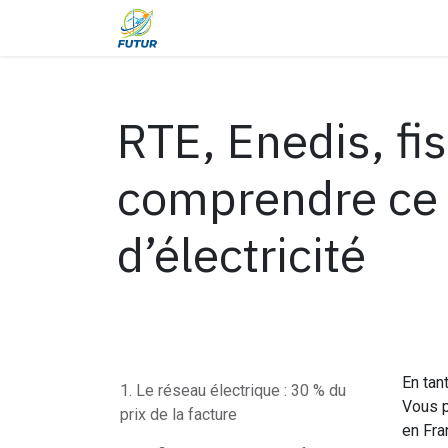
Se rendre au contenu
À propos
Les renouvelables
É
RTE, Enedis, fisc
comprendre ce 
d’électricité
En tan
1. Le réseau électrique : 30 % du
Vous p
prix de la facture
en Fra