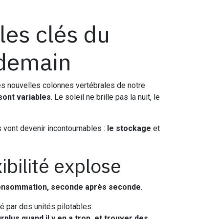
 les clés du
 demain
 les nouvelles colonnes vertébrales de notre
sont variables
. Le soleil ne brille pas la nuit, le
s vont devenir incontournables :
le stockage
et
ibilité explose
consommation, seconde après seconde
.
é par des unités pilotables.
rplus quand il y en a trop, et trouver des