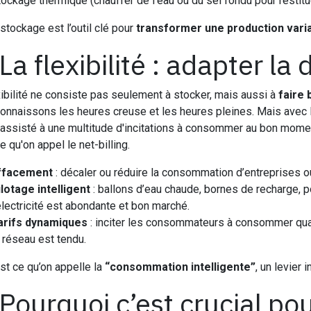
ockage thermique (chauffer de l’eau ou du sel fondu pour restitue
stockage est l’outil clé pour
transformer une production varia
 La flexibilité : adapter la
xibilité ne consiste pas seulement à stocker, mais aussi à
faire
onnaissons les heures creuse et les heures pleines. Mais avec l
 assisté à une multitude d'incitations à consommer au bon moment
e qu'on appel le net-billing.
ffacement
: décaler ou réduire la consommation d’entreprises ou
ilotage intelligent
: ballons d’eau chaude, bornes de recharge, 
électricité est abondante et bon marché.
arifs dynamiques
: inciter les consommateurs à consommer quand 
 réseau est tendu.
st ce qu’on appelle la
“consommation intelligente”
, un levier
 Pourquoi c’est crucial po