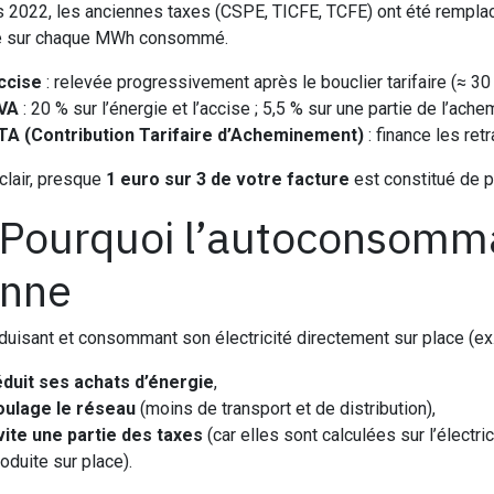
 2022, les anciennes taxes (CSPE, TICFE, TCFE) ont été rempl
e sur chaque MWh consommé.
ccise
: relevée progressivement après le bouclier tarifaire (≈
VA
: 20 % sur l’énergie et l’accise ; 5,5 % sur une partie de l’ach
TA (Contribution Tarifaire d’Acheminement)
: finance les ret
clair, presque
1 euro sur 3 de votre facture
est constitué de p
 Pourquoi l’autoconsomma
nne
duisant et consommant son électricité directement sur place (ex
éduit ses achats d’énergie
,
oulage le réseau
(moins de transport et de distribution),
vite une partie des taxes
(car elles sont calculées sur l’électri
oduite sur place).