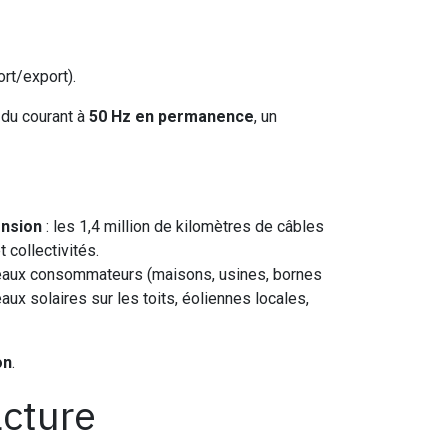
rt/export).
 du courant à
50 Hz en permanence
, un
ension
: les 1,4 million de kilomètres de câbles
 collectivités.
veaux consommateurs (maisons, usines, bornes
aux solaires sur les toits, éoliennes locales,
on
.
acture