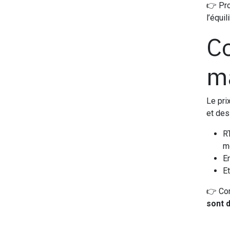
👉 Pro
l’équi
Co
ma
Le pri
et de
RT
m
E
Et
👉 Com
sont 