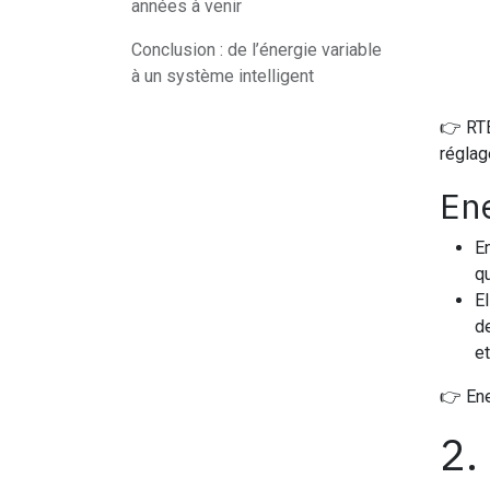
années à venir
Conclusion : de l’énergie variable
à un système intelligent
👉 RTE
réglag
Ene
E
qu
E
de
et
👉 Ened
2.