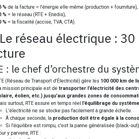
0 %
de la facture = l’énergie elle-même (production + fourniture),
0 %
= le réseau (RTE + Enedis),
0 %
= la fiscalité (accise, TVA, CTA).
 Le réseau électrique : 30
cture
 : le chef d’orchestre du systè
TE (Réseau de Transport d’Électricité) gère les
100 000 km de li
a mission principale est de
transporter l’électricité des cent
olaire, éolien, etc.) jusqu’aux grandes zones de consommat
ais surtout, RTE assure en temps réel
l’équilibrage du système
L’électricité ne se stocke pas facilement à grande échelle.
À chaque seconde, la
production doit être égale à la con
Si l’équilibre est rompu, c’est la panne généralisée (black-out)
ur y parvenir, RTE :