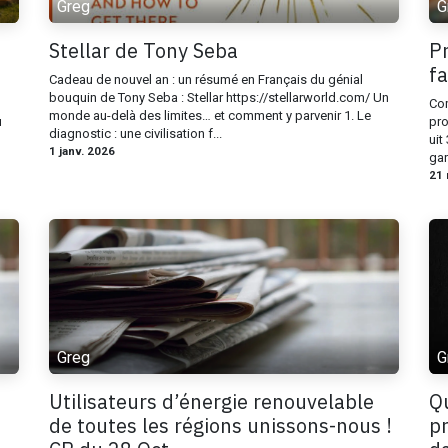
Greg
G
Stellar de Tony Seba
Pr
fa
Cadeau de nouvel an : un résumé en Français du génial
bouquin de Tony Seba : Stellar https://stellarworld.com/ Un
Com
monde au-delà des limites… et comment y parvenir 1. Le
u
pro
diagnostic : une civilisation f...
uit
1 janv. 2026
gar
21 
Greg
G
Utilisateurs d’énergie renouvelable
Qu
de toutes les régions unissons-nous !
pr