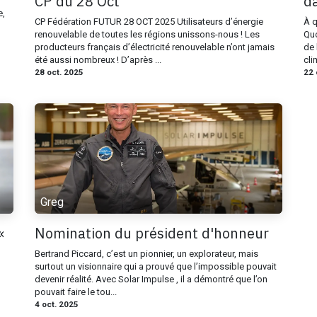
CP du 28 Oct
d
e,
CP Fédération FUTUR 28 OCT 2025 Utilisateurs d’énergie
À q
renouvelable de toutes les régions unissons-nous ! Les
Quo
producteurs français d’électricité renouvelable n’ont jamais
de 
été aussi nombreux ! D’après ...
cli
28 oct. 2025
22 
Greg
«
Nomination du président d'honneur
Bertrand Piccard, c’est un pionnier, un explorateur, mais
surtout un visionnaire qui a prouvé que l’impossible pouvait
devenir réalité. Avec Solar Impulse , il a démontré que l’on
pouvait faire le tou...
4 oct. 2025