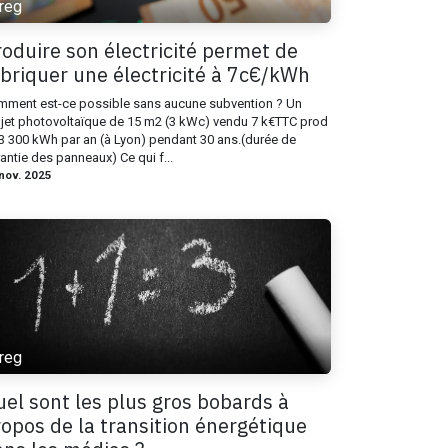
reg
oduire son électricité permet de
briquer une électricité à 7c€/kWh
ment est-ce possible sans aucune subvention ? Un
jet photovoltaïque de 15 m2 (3 kWc) vendu 7 k€TTC​ prod​
 3 300 kWh ​par an (à Lyon)​ pendant 30 ans.​(durée de
antie des panneaux) Ce qui f...
nov. 2025
reg
el sont les plus gros bobards à
opos de la transition énergétique